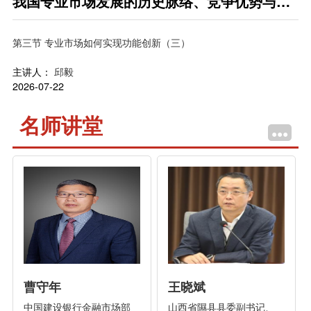
我国专业市场发展的历史脉络、竞争优势与功
能创新
第三节 专业市场如何实现功能创新（三）
主讲人：
邱毅
2026-07-22
名师讲堂
•••
曹守年
王晓斌
中国建设银行金融市场部
山西省隰县县委副书记、