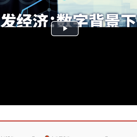
播
放
视
频