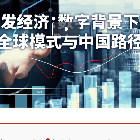
播
放
视
频