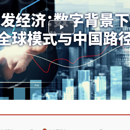
播
放
视
频