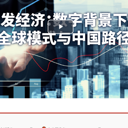
播
放
视
频