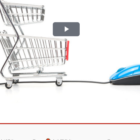
播
放
视
频